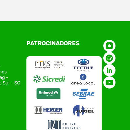
O Polo ACATE-ACIRS, por meio do NIAVI – Núcleo
PATROCINADORES
de Tecnologia da Informação do Alto Vale do
Itajaí, realizou, no dia 21 de julho, o evento
Conexão Tech NIAVI, reunindo empresas de
tecnologia da região para uma noite de
r
networking, conteúdo estratégico e
nes
apresentação de novas iniciativas para o setor.
ag -
O encontro aconteceu em Rio…
 Sul - SC