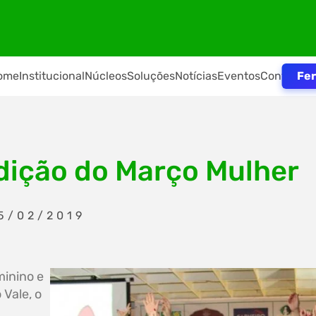
Fer
ome
Institucional
Núcleos
Soluções
Notícias
Eventos
Contato
dição do Março Mulher
5/02/2019
inino e
 Vale, o