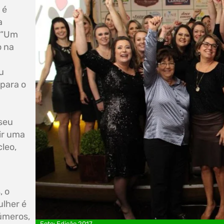
 é
a
. “Um
o na
u
 para o
seu
ir uma
leo,
, o
ulher é
úmeros,
Foto: Edição 2017