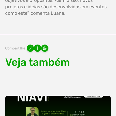
objetivos e propósitos. Além disso, novos
projetos e ideias são desenvolvidas em eventos
como este”, comenta Luana.
Compartilhe
Veja também