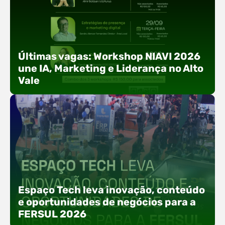
Últimas vagas: Workshop NIAVI 2026
une IA, Marketing e Liderança no Alto
Vale
Com o objetivo de impulsionar a produtividade, a
presença digital e a gestão nas empresas do
Espaço Tech leva inovação, conteúdo
Alto Vale, o Núcleo de Tecnologia da Informação
e oportunidades de negócios para a
(NIAVI), Polo ACATE-ACIRS, realiza a edição
FERSUL 2026
2026 do Workshop NIAVI. O evento foi
estruturado em uma trilha estratégica dividida