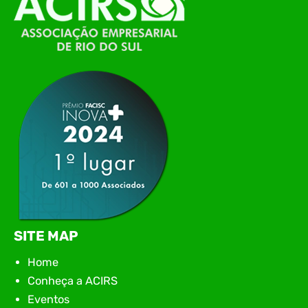
de Tecnologia da Informação do Alto Vale do
Itajaí, realizou, no dia 21 de julho, o evento
Conexão Tech NIAVI, reunindo empresas de
tecnologia da região para uma noite de
networking, conteúdo estratégico e
apresentação de novas iniciativas para o setor. O
encontro aconteceu em Rio…
SITE MAP
Home
Conheça a ACIRS
Eventos