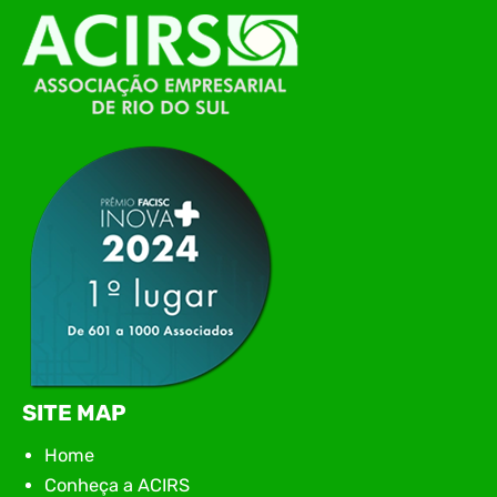
O Polo ACATE-ACIRS, por meio do NIAVI – Núcleo
de Tecnologia da Informação do Alto Vale do
Itajaí, realizou, no dia 21 de julho, o evento
Conexão Tech NIAVI, reunindo empresas de
tecnologia da região para uma noite de
networking, conteúdo estratégico e
apresentação de novas iniciativas para o setor. O
encontro aconteceu em Rio…
SITE MAP
Home
Conheça a ACIRS