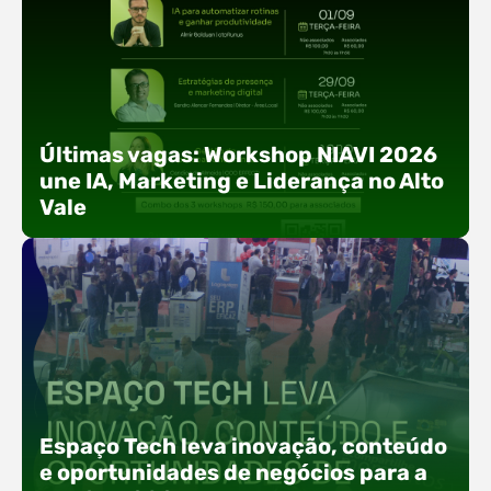
Últimas vagas: Workshop NIAVI 2026
une IA, Marketing e Liderança no Alto
Vale
Com o objetivo de impulsionar a produtividade, a
presença digital e a gestão nas empresas do
Espaço Tech leva inovação, conteúdo
Alto Vale, o Núcleo de Tecnologia da Informação
e oportunidades de negócios para a
(NIAVI), Polo ACATE-ACIRS, realiza a edição