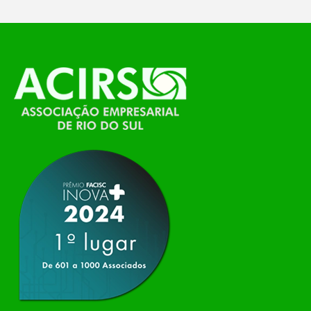
O Polo ACATE-ACIRS, por meio do NIAVI – Núcleo
de Tecnologia da Informação do Alto Vale do
Itajaí, realizou, no dia 21 de julho, o evento
Conexão Tech NIAVI, reunindo empresas de
tecnologia da região para uma noite de
networking, conteúdo estratégico e
apresentação de novas iniciativas para o setor. O
encontro aconteceu em Rio…