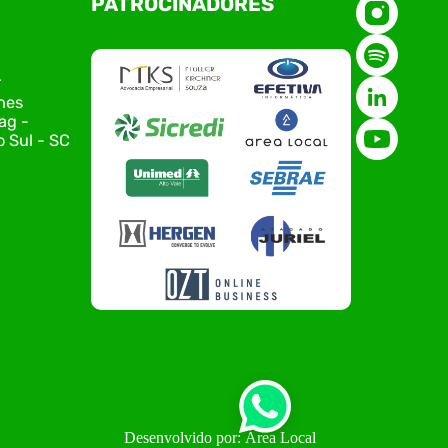
PATROCINADORES
de Tecnologia da Informação do Alto Vale do
Itajaí, realizou, no dia 21 de julho, o evento
Conexão Tech NIAVI, reunindo empresas de
tecnologia da região para uma noite de
r
networking, conteúdo estratégico e
nes
apresentação de novas iniciativas para o setor.
ag -
O encontro aconteceu em Rio…
 Sul - SC
Desenvolvido por: Área Local