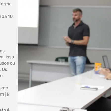
aforma
cada 10
las
a. Isso
usos ou
. Os
co
esmo
am já
eto é