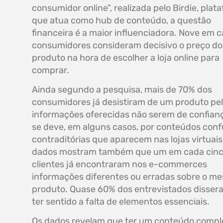
consumidor online”, realizada pelo Birdie, plat
que atua como hub de conteúdo, a questão
financeira é a maior influenciadora. Nove em 
consumidores consideram decisivo o preço do
produto na hora de escolher a loja online para
comprar.
Ainda segundo a pesquisa, mais de 70% dos
consumidores já desistiram de um produto pe
informações oferecidas não serem de confianç
se deve, em alguns casos, por conteúdos conf
contraditórias que aparecem nas lojas virtuais
dados mostram também que um em cada cin
clientes já encontraram nos e-commerces
informações diferentes ou erradas sobre o m
produto. Quase 60% dos entrevistados disser
ter sentido a falta de elementos essenciais.
Os dados revelam que ter um conteúdo compl