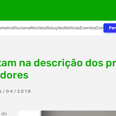
Fer
ome
Institucional
Núcleos
Soluções
Notícias
Eventos
Contato
am na descrição dos p
idores
6/04/2018
 do