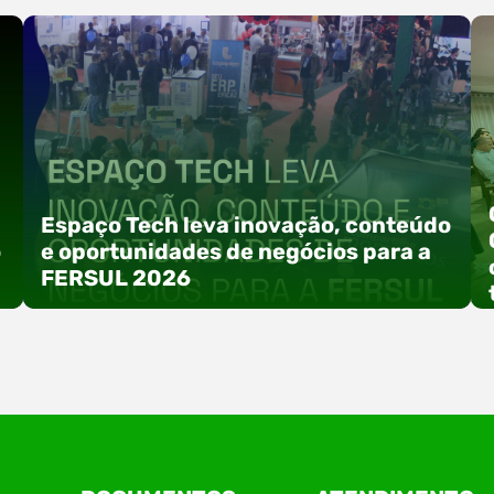
Espaço Tech leva inovação, conteúdo
o
e oportunidades de negócios para a
FERSUL 2026
a
A 15ª FERSUL – Feira Multissetorial do Alto Vale