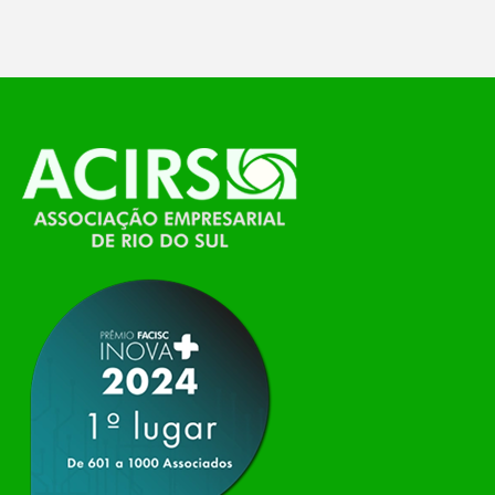
temáticos do…
O Polo ACATE-ACIRS, por meio do NIAVI – Núcleo
de Tecnologia da Informação do Alto Vale do
Itajaí, realizou, no dia 21 de julho, o evento
Conexão Tech NIAVI, reunindo empresas de
tecnologia da região para uma noite de
networking, conteúdo estratégico e
apresentação de novas iniciativas para o setor. O
encontro aconteceu em Rio…