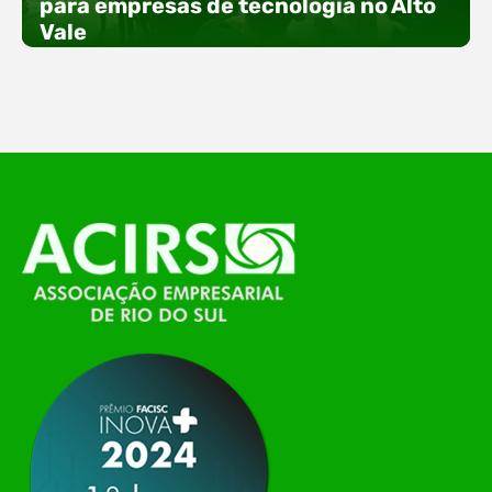
para empresas de tecnologia no Alto
especial voltada à tecnologia, inovação e
Vale
empreendedorismo. Durante os três dias de
feira, o Espaço Tech será um dos palcos
temáticos do…
O Polo ACATE-ACIRS, por meio do NIAVI – Núcleo
de Tecnologia da Informação do Alto Vale do
Itajaí, realizou, no dia 21 de julho, o evento
Conexão Tech NIAVI, reunindo empresas de
tecnologia da região para uma noite de
networking, conteúdo estratégico e
apresentação de novas iniciativas para o setor. O
encontro aconteceu em Rio…