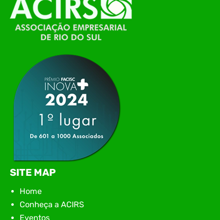
de Tecnologia da Informação do Alto Vale do
Itajaí, realizou, no dia 21 de julho, o evento
Conexão Tech NIAVI, reunindo empresas de
tecnologia da região para uma noite de
networking, conteúdo estratégico e
apresentação de novas iniciativas para o setor. O
encontro aconteceu em Rio…
SITE MAP
Home
Conheça a ACIRS
Eventos