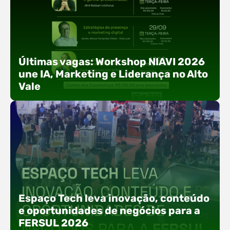
Últimas vagas: Workshop NIAVI 2026
une IA, Marketing e Liderança no Alto
Vale
Com o objetivo de impulsionar a produtividade, a
presença digital e a gestão nas empresas do
Espaço Tech leva inovação, conteúdo
Alto Vale, o Núcleo de Tecnologia da Informação
e oportunidades de negócios para a
(NIAVI), Polo ACATE-ACIRS, realiza a edição
FERSUL 2026
2026 do Workshop NIAVI. O evento foi