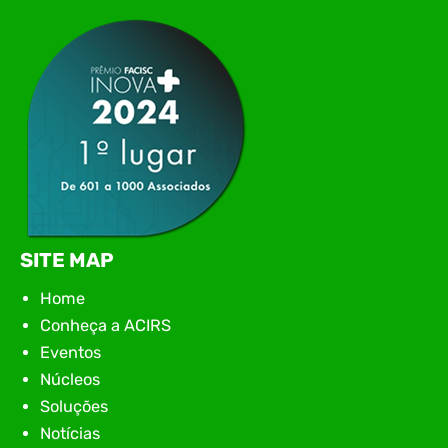
networking, conteúdo estratégico e
apresentação de novas iniciativas para o setor. O
encontro aconteceu em Rio…
SITE MAP
Home
Conheça a ACIRS
Eventos
Núcleos
Soluções
Notícias