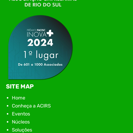
tecnologia da região para uma noite de
networking, conteúdo estratégico e
apresentação de novas iniciativas para o setor. O
encontro aconteceu em Rio…
SITE MAP
Home
Conheça a ACIRS
Eventos
Núcleos
Soluções