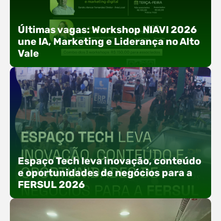
Últimas vagas: Workshop NIAVI 2026
une IA, Marketing e Liderança no Alto
Vale
Com o objetivo de impulsionar a produtividade, a
presença digital e a gestão nas empresas do
Espaço Tech leva inovação, conteúdo
Alto Vale, o Núcleo de Tecnologia da Informação
e oportunidades de negócios para a
(NIAVI), Polo ACATE-ACIRS, realiza a edição
FERSUL 2026
2026 do Workshop NIAVI. O evento foi
estruturado em uma trilha estratégica dividida
em três encontros práticos ao longo dos meses
de setembro e outubro,…