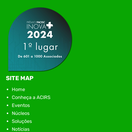
networking, conteúdo estratégico e
apresentação de novas iniciativas para o setor. O
encontro aconteceu em Rio…
SITE MAP
Home
Conheça a ACIRS
Eventos
Núcleos
Soluções
Notícias