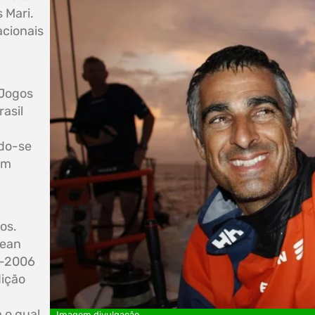
 Mari.
acionais
 Jogos
asil
ndo-se
em
os.
cean
5-2006
dição
 o qual
Imagem divulgação