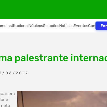
Fer
ome
Institucional
Núcleos
Soluções
Notícias
Eventos
Contato
ma palestrante interna
2/06/2017
guai, em
or e
e neto