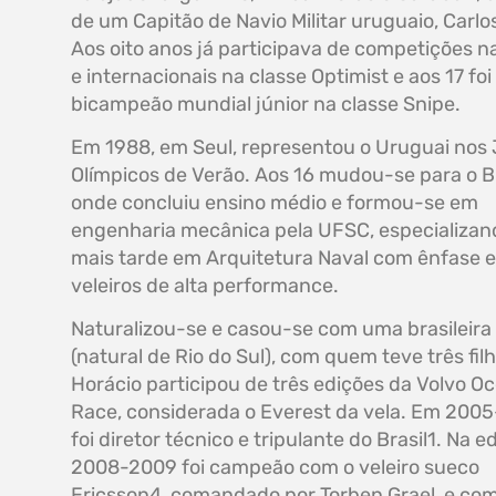
de um Capitão de Navio Militar uruguaio, Carlos
Aos oito anos já participava de competições n
e internacionais na classe Optimist e aos 17 foi
bicampeão mundial júnior na classe Snipe.
Em 1988, em Seul, representou o Uruguai nos
Olímpicos de Verão. Aos 16 mudou-se para o Br
onde concluiu ensino médio e formou-se em
engenharia mecânica pela UFSC, especializa
mais tarde em Arquitetura Naval com ênfase 
veleiros de alta performance.
Naturalizou-se e casou-se com uma brasileira
(natural de Rio do Sul), com quem teve três filh
Horácio participou de três edições da Volvo O
Race, considerada o Everest da vela. Em 200
foi diretor técnico e tripulante do Brasil1. Na e
2008-2009 foi campeão com o veleiro sueco
Ericsson4, comandado por Torben Grael, e com