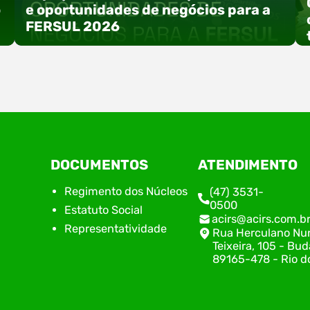
o
e oportunidades de negócios para a
FERSUL 2026
a
A 15ª FERSUL – Feira Multissetorial do Alto Vale
DOCUMENTOS
ATENDIMENTO
do Itajaí acontece nos dias 12, 13 e 14 de agosto
de 2026, no Centro de Eventos Hermann
Regimento dos Núcleos
(47) 3531-
Purnhagen, e contará com uma programação
0500
Estatuto Social
especial voltada à tecnologia, inovação e
acirs@acirs.com.b
empreendedorismo. Durante os três dias de
Representatividade
Rua Herculano Nu
feira, o Espaço Tech será um dos palcos
Teixeira, 105 - Bud
temáticos do…
89165-478 - Rio do