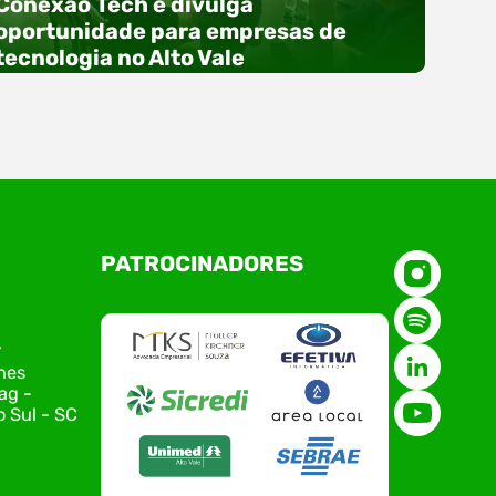
Conexão Tech e divulga
oportunidade para empresas de
tecnologia no Alto Vale
O Polo ACATE-ACIRS, por meio do NIAVI – Núcleo
PATROCINADORES
de Tecnologia da Informação do Alto Vale do
Itajaí, realizou, no dia 21 de julho, o evento
Conexão Tech NIAVI, reunindo empresas de
tecnologia da região para uma noite de
r
networking, conteúdo estratégico e
nes
apresentação de novas iniciativas para o setor.
ag -
O encontro aconteceu em Rio…
 Sul - SC