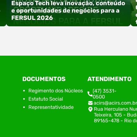
Espaço Tech leva inovação, conteúdo
o
e oportunidades de negócios para a
FERSUL 2026
a
A 15ª FERSUL – Feira Multissetorial do Alto Vale
DOCUMENTOS
ATENDIMENTO
do Itajaí acontece nos dias 12, 13 e 14 de agosto
de 2026, no Centro de Eventos Hermann
Regimento dos Núcleos
(47) 3531-
Purnhagen, e contará com uma programação
0500
Estatuto Social
especial voltada à tecnologia, inovação e
acirs@acirs.com.b
empreendedorismo. Durante os três dias de
Representatividade
Rua Herculano Nu
feira, o Espaço Tech será um dos palcos
Teixeira, 105 - Bud
temáticos do…
89165-478 - Rio do