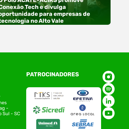
O Polo ACATE-ACIRS promove
Conexão Tech e divulga
oportunidade para empresas de
tecnologia no Alto Vale
O Polo ACATE-ACIRS, por meio do NIAVI – Núcleo
PATROCINADORES
de Tecnologia da Informação do Alto Vale do
Itajaí, realizou, no dia 21 de julho, o evento
Conexão Tech NIAVI, reunindo empresas de
tecnologia da região para uma noite de
r
networking, conteúdo estratégico e
nes
apresentação de novas iniciativas para o setor.
ag -
O encontro aconteceu em Rio…
 Sul - SC