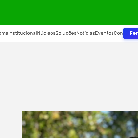
Fer
ome
Institucional
Núcleos
Soluções
Notícias
Eventos
Contato