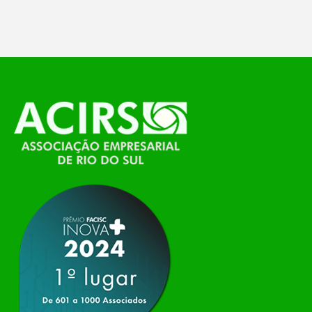
temáticos do…
O Polo ACATE-ACIRS, por meio do NIAVI – Núcleo
de Tecnologia da Informação do Alto Vale do
Itajaí, realizou, no dia 21 de julho, o evento
Conexão Tech NIAVI, reunindo empresas de
tecnologia da região para uma noite de
networking, conteúdo estratégico e
apresentação de novas iniciativas para o setor. O
encontro aconteceu em Rio…