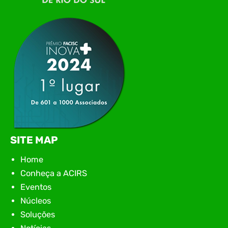
networking, conteúdo estratégico e
apresentação de novas iniciativas para o setor. O
encontro aconteceu em Rio…
SITE MAP
Home
Conheça a ACIRS
Eventos
Núcleos
Soluções