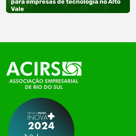
para empresas de tecnologia no Alto
especial voltada à tecnologia, inovação e
Vale
empreendedorismo. Durante os três dias de
feira, o Espaço Tech será um dos palcos
temáticos do…
O Polo ACATE-ACIRS, por meio do NIAVI – Núcleo
de Tecnologia da Informação do Alto Vale do
Itajaí, realizou, no dia 21 de julho, o evento
Conexão Tech NIAVI, reunindo empresas de
tecnologia da região para uma noite de
networking, conteúdo estratégico e
apresentação de novas iniciativas para o setor. O
encontro aconteceu em Rio…