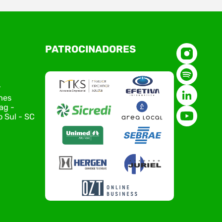
O Polo ACATE-ACIRS, por meio do NIAVI – Núcleo
PATROCINADORES
de Tecnologia da Informação do Alto Vale do
Itajaí, realizou, no dia 21 de julho, o evento
Conexão Tech NIAVI, reunindo empresas de
tecnologia da região para uma noite de
r
networking, conteúdo estratégico e
nes
apresentação de novas iniciativas para o setor.
ag -
O encontro aconteceu em Rio…
 Sul - SC