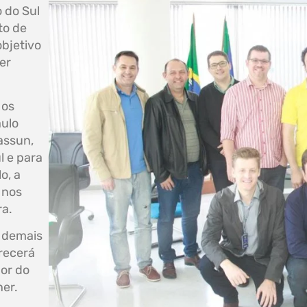
 do Sul
to de
bjetivo
er
 os
aulo
assun,
l e para
o, a
 nos
ra.
s demais
recerá
dor do
er.