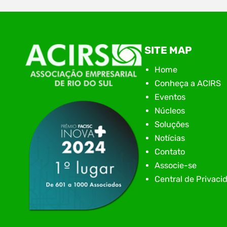
Com o objetivo de impulsionar a produtividade, 
SITE MAP
presença digital e a gestão nas empresas do
Alto Vale, o Núcleo de Tecnologia da Informação
Home
(NIAVI), Polo ACATE-ACIRS, realiza a edição
Conheça a ACIRS
2026 do Workshop NIAVI. O evento foi
estruturado em uma trilha estratégica dividida
Eventos
em três encontros práticos ao longo dos meses
Núcleos
de setembro e outubro,…
Soluções
Notícias
Contato
Associe-se
Central de Privaci