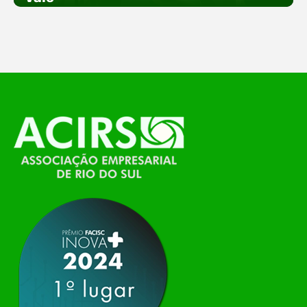
empreendedorismo. Durante os três dias de
feira, o Espaço Tech será um dos palcos
temáticos do…
O Polo ACATE-ACIRS, por meio do NIAVI – Núcleo
de Tecnologia da Informação do Alto Vale do
Itajaí, realizou, no dia 21 de julho, o evento
Conexão Tech NIAVI, reunindo empresas de
tecnologia da região para uma noite de
networking, conteúdo estratégico e
apresentação de novas iniciativas para o setor. O
encontro aconteceu em Rio…