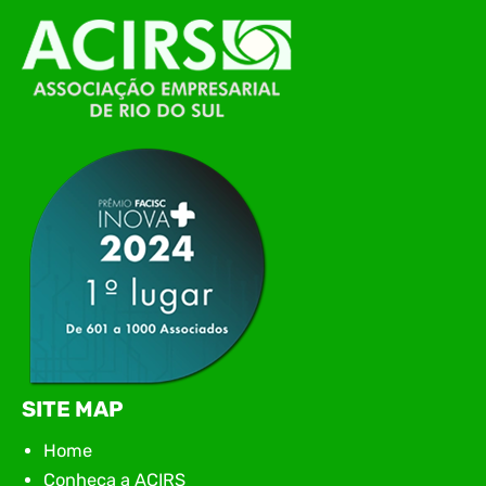
O Polo ACATE-ACIRS, por meio do NIAVI – Núcleo
de Tecnologia da Informação do Alto Vale do
Itajaí, realizou, no dia 21 de julho, o evento
Conexão Tech NIAVI, reunindo empresas de
tecnologia da região para uma noite de
networking, conteúdo estratégico e
apresentação de novas iniciativas para o setor. O
encontro aconteceu em Rio…
SITE MAP
Home
Conheça a ACIRS