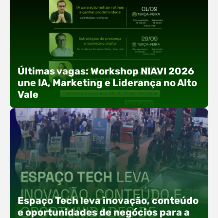
Últimas vagas: Workshop NIAVI 2026
une IA, Marketing e Liderança no Alto
Vale
Com o objetivo de impulsionar a produtividade, a
presença digital e a gestão nas empresas do
Espaço Tech leva inovação, conteúdo
Alto Vale, o Núcleo de Tecnologia da Informação
e oportunidades de negócios para a
(NIAVI), Polo ACATE-ACIRS, realiza a edição