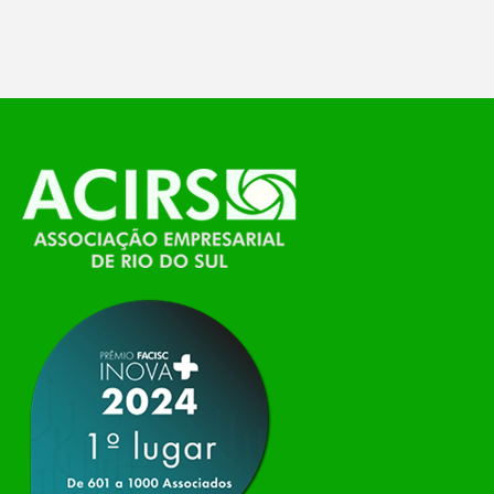
feira, o Espaço Tech será um dos palcos
temáticos do…
O Polo ACATE-ACIRS, por meio do NIAVI – Núcleo
de Tecnologia da Informação do Alto Vale do
Itajaí, realizou, no dia 21 de julho, o evento
Conexão Tech NIAVI, reunindo empresas de
tecnologia da região para uma noite de
networking, conteúdo estratégico e
apresentação de novas iniciativas para o setor. O
encontro aconteceu em Rio…