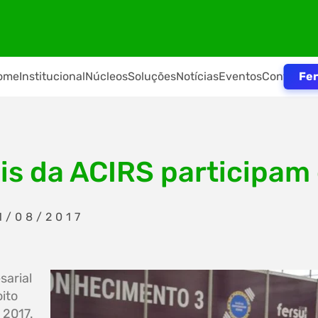
Fer
ome
Institucional
Núcleos
Soluções
Notícias
Eventos
Contato
is da ACIRS participam
1/08/2017
sarial
ito
 2017.