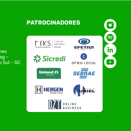
O Polo ACATE-ACIRS, por meio do NIAVI – Núcleo
PATROCINADORES
de Tecnologia da Informação do Alto Vale do
Itajaí, realizou, no dia 21 de julho, o evento
Conexão Tech NIAVI, reunindo empresas de
tecnologia da região para uma noite de
r
networking, conteúdo estratégico e
nes
apresentação de novas iniciativas para o setor.
ag -
O encontro aconteceu em Rio…
 Sul - SC