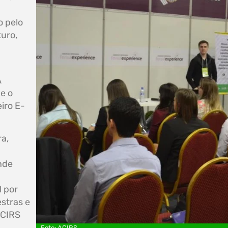
o pelo
turo,
A
e o
iro E-
ra,
nde
l por
stras e
ACIRS
Foto: ACIRS