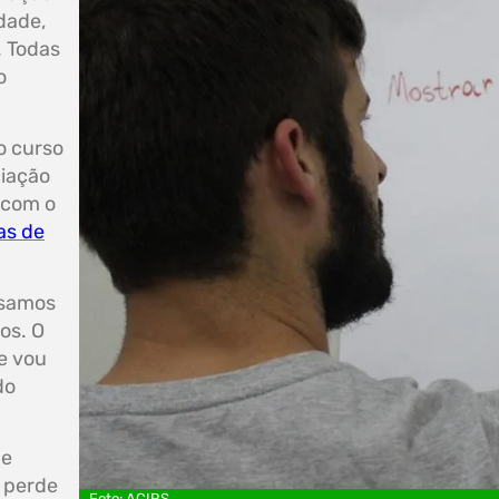
idade,
. Todas
o
o curso
ciação
 com o
as de
ssamos
os. O
e vou
do
ue
 perde
Foto: ACIRS