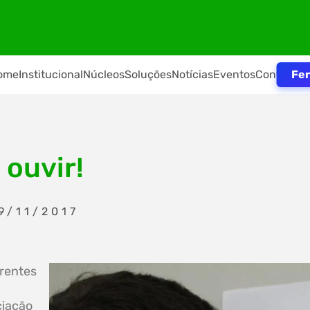
Fer
ome
Institucional
Núcleos
Soluções
Notícias
Eventos
Contato
 ouvir!
9/11/2017
erentes
ciação