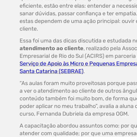
eficiente, estão entre elas: entender a necess
sanar dúvidas, passar confiança e ter empatia
estas dependem de uma ação principal: ouvir 
cliente.
Essa foi uma das dicas discutida e estudada n
atendimento ao cliente
, realizado pela Asso
Empresarial de Rio do Sul (ACIRS) em parceria
Serviço de Apoio às Micro e Pequenas Empres
Santa Catarina (SEBRAE)
.
“As aulas foram muito proveitosas porque pa
a ver o atendimento ao cliente de outros ângul
conteúdo também foi muito bom, de forma qu
poder aplicar no meu trabalho”, avalia a aluna 
curso, Fernanda Dubriela da empresa OGM.
A capacitação abordou assuntos como: por q
atender com qualidade; por que uma empresa