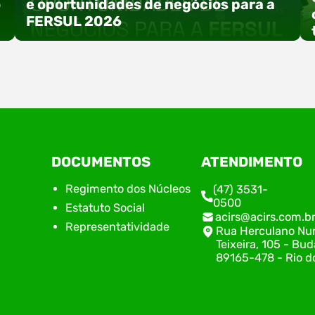
o
e oportunidades de negócios para a
FERSUL 2026
a
A 15ª FERSUL – Feira Multissetorial do Alto Vale
DOCUMENTOS
ATENDIMENTO
do Itajaí acontece nos dias 12, 13 e 14 de agosto
de 2026, no Centro de Eventos Hermann
Regimento dos Núcleos
(47) 3531-
Purnhagen, e contará com uma programação
0500
Estatuto Social
especial voltada à tecnologia, inovação e
acirs@acirs.com.b
empreendedorismo. Durante os três dias de
Representatividade
Rua Herculano Nu
feira, o Espaço Tech será um dos palcos
Teixeira, 105 - Bud
temáticos do…
89165-478 - Rio do