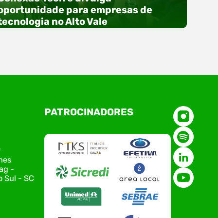
oportunidade para empresas de
tecnologia no Alto Vale
O Polo ACATE-ACIRS, por meio do NIAVI – Núcleo
PATROCINADORES
de Tecnologia da Informação do Alto Vale do
Itajaí, realizou, no dia 21 de julho, o evento
Conexão Tech NIAVI, reunindo empresas de
tecnologia da região para uma noite de
r
networking, conteúdo estratégico e
nes
apresentação de novas iniciativas para o setor.
ag -
O encontro aconteceu em Rio…
 Sul - SC