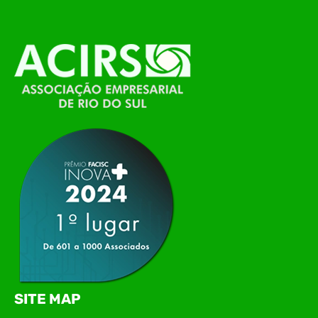
O Polo ACATE-ACIRS, por meio do NIAVI – Núcleo
de Tecnologia da Informação do Alto Vale do
Itajaí, realizou, no dia 21 de julho, o evento
Conexão Tech NIAVI, reunindo empresas de
tecnologia da região para uma noite de
networking, conteúdo estratégico e
apresentação de novas iniciativas para o setor. O
encontro aconteceu em Rio…
SITE MAP