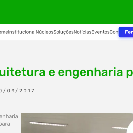
Fer
ome
Institucional
Núcleos
Soluções
Notícias
Eventos
Contato
quitetura e engenharia 
0/09/2017
genharia
 para