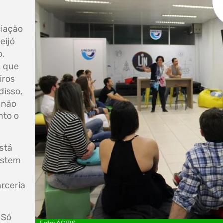
ciação
eijó
o,
a que
iros
disso,
 não
nto o
stá
istem
rceria
 Só
Foto: ACIRS