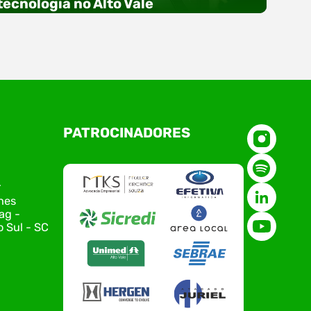
tecnologia no Alto Vale
O Polo ACATE-ACIRS, por meio do NIAVI – Núcleo
PATROCINADORES
de Tecnologia da Informação do Alto Vale do
Itajaí, realizou, no dia 21 de julho, o evento
Conexão Tech NIAVI, reunindo empresas de
tecnologia da região para uma noite de
r
networking, conteúdo estratégico e
nes
apresentação de novas iniciativas para o setor.
ag -
O encontro aconteceu em Rio…
 Sul - SC