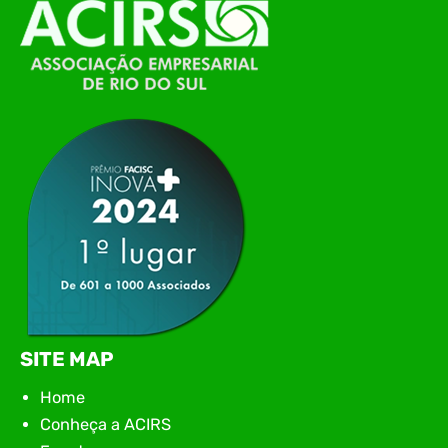
O Polo ACATE-ACIRS, por meio do NIAVI – Núcleo
de Tecnologia da Informação do Alto Vale do
Itajaí, realizou, no dia 21 de julho, o evento
Conexão Tech NIAVI, reunindo empresas de
tecnologia da região para uma noite de
networking, conteúdo estratégico e
apresentação de novas iniciativas para o setor. O
encontro aconteceu em Rio…
SITE MAP
Home
Conheça a ACIRS