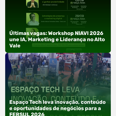
Últimas vagas: Workshop NIAVI 2026
une IA, Marketing e Liderança no Alto
Vale
Com o objetivo de impulsionar a produtividade, a
presença digital e a gestão nas empresas do
Espaço Tech leva inovação, conteúdo
Alto Vale, o Núcleo de Tecnologia da Informação
e oportunidades de negócios para a
(NIAVI), Polo ACATE-ACIRS, realiza a edição
FERSUL 2026
2026 do Workshop NIAVI. O evento foi