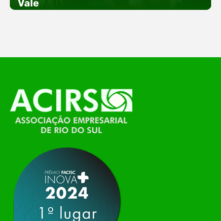
Vale
empreendedorismo. Durante os três dias de
feira, o Espaço Tech será um dos palcos
temáticos do…
O Polo ACATE-ACIRS, por meio do NIAVI – Núcleo
de Tecnologia da Informação do Alto Vale do
Itajaí, realizou, no dia 21 de julho, o evento
Conexão Tech NIAVI, reunindo empresas de
tecnologia da região para uma noite de
networking, conteúdo estratégico e
apresentação de novas iniciativas para o setor. O
encontro aconteceu em Rio…