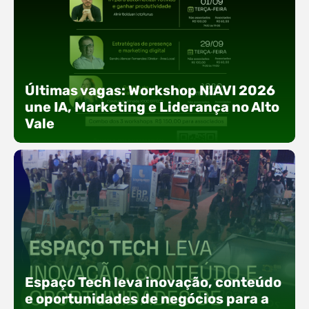
Últimas vagas: Workshop NIAVI 2026
une IA, Marketing e Liderança no Alto
Vale
Com o objetivo de impulsionar a produtividade, a
presença digital e a gestão nas empresas do
Espaço Tech leva inovação, conteúdo
Alto Vale, o Núcleo de Tecnologia da Informação
(NIAVI), Polo ACATE-ACIRS, realiza a edição
e oportunidades de negócios para a