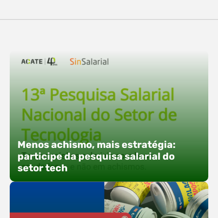
destaques, esteve a participação da equipe…
O Polo ACATE-ACIRS confirma presença na
Fersul como expositor e com uma proposta bem
direta: transformar o espaço em um ponto ativo
de conexões e oportunidades. Ao lado do polo, 13
empresas associadas integram o espaço tech,
que estará conectado a um dos palcos
alternativos do evento. A presença conjunta
fortalece o ecossistema e amplia…
Menos achismo, mais estratégia:
participe da pesquisa salarial do
setor tech