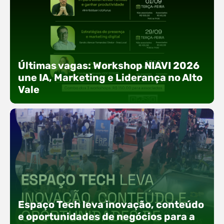
Últimas vagas: Workshop NIAVI 2026
une IA, Marketing e Liderança no Alto
Vale
Com o objetivo de impulsionar a produtividade, a
presença digital e a gestão nas empresas do
Espaço Tech leva inovação, conteúdo
Alto Vale, o Núcleo de Tecnologia da Informação
(NIAVI), Polo ACATE-ACIRS, realiza a edição
e oportunidades de negócios para a