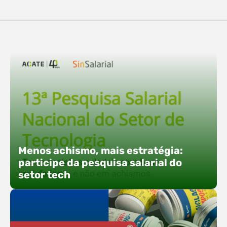
destaques, esteve a participação da equipe…
O Polo ACATE-ACIRS confirma presença na
Fersul como expositor e com uma proposta bem
direta: transformar o espaço em um ponto ativo
de conexões e oportunidades. Ao lado do polo, 13
empresas associadas integram o espaço tech,
que estará conectado a um dos palcos
alternativos do evento. A presença conjunta
fortalece o ecossistema e amplia…
Menos achismo, mais estratégia:
participe da pesquisa salarial do
setor tech