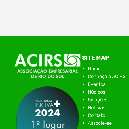
Ontem (28), aconteceu na Associação
Empresarial de Rio do Sul – ACIRS, a plenária
regional do Alto Vale. Mais uma etapa no Voz
Única. O Voz Única no Alto Vale tem como
objetivo além do diagnósticos das demandas,
também ver os desafios, apontar os caminhos
e acompanhar cada pleito encaminhado ao
SITE MAP
poder público com transparência.…
Home
Conheça a ACIRS
Eventos
Núcleos
Soluções
Notícias
Contato
Associe-se