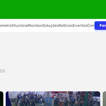
Fer
ome
Institucional
Núcleos
Soluções
Notícias
Eventos
Contato
ias