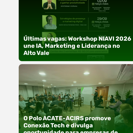
Últimas vagas: Workshop NIAVI 2026
une IA, Marketing e Liderança no
Alto Vale
Com o objetivo de impulsionar a produtividade,
a presença digital e a gestão nas empresas do
O Polo ACATE-ACIRS promove
Alto Vale, o Núcleo de Tecnologia da Informação
Conexão Tech e divulga
(NIAVI), Polo ACATE-ACIRS, realiza a edição
oportunidade para empresas de