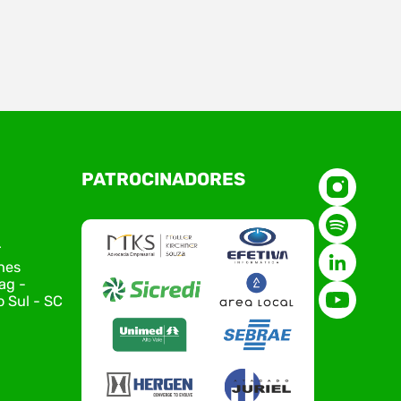
a 09, aconteceu a reunião do Conselho
cleos da Associação Empresarial de Rio
l – ACIRS, reunindo coordenadores,
sentantes e equipe da entidade para o
amento das principais pautas e
jamento das ações para 2026. O
tro marcou o primeiro contato do novo
PATROCINADORES
tivo da ACIRS, Jardel José Busarello,
s núcleos…
r
nes
ag -
 Sul - SC