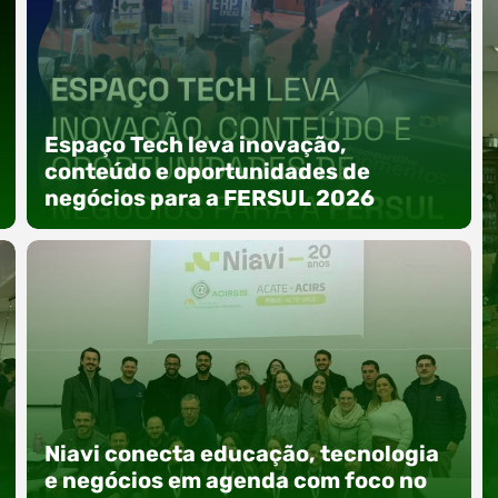
Espaço Tech leva inovação,
conteúdo e oportunidades de
negócios para a FERSUL 2026
A 15ª FERSUL – Feira Multissetorial do Alto Vale
do Itajaí acontece nos dias 12, 13 e 14 de agosto
Niavi conecta educação, tecnologia
de 2026, no Centro de Eventos Hermann
Purnhagen, e contará com uma programação
e negócios em agenda com foco no