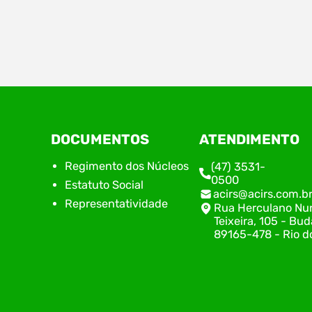
Estão abertas, a partir do dia 09 de abril, as
No di
inscrições para a 5ª edição do Prêmio de
de Nú
Inovação Acirs, iniciativa do Núcleo de
do Su
Inovação da Associação Empresarial de Rio do
repre
Sul (ACIRS), em parceria com o Centro de
alinh
Inovação Norberto Frahm (CINF). Neste ano, o
plane
prêmio traz como tema “Coragem Move.
encon
DOCUMENTOS
ATENDIMENTO
Inovação Transforma.”, destacando…
execu
com o
Regimento dos Núcleos
(47) 3531-
0500
Estatuto Social
acirs@acirs.com.b
Representatividade
Rua Herculano Nu
Teixeira, 105 - Bud
89165-478 - Rio do