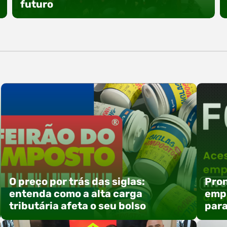
especial voltada à tecnologia, inovação e
futuro
empreendedorismo. Durante os três dias de
feira, o Espaço Tech será um dos palcos
temáticos do…
O Polo ACATE-ACIRS promoveu um encontro
com seus nucleados para apresentar iniciativas
voltadas à integração entre educação,
tecnologia e desenvolvimento de negócios. A
atividade reuniu empresas associadas e
convidados em Rio do Sul, com foco na troca de
experiências, capacitação e alinhamento de
ações estratégicas para 2026. Entre os
destaques, esteve a participação da equipe…
O preço por trás das siglas:
Pron
entenda como a alta carga
empr
tributária afeta o seu bolso
para