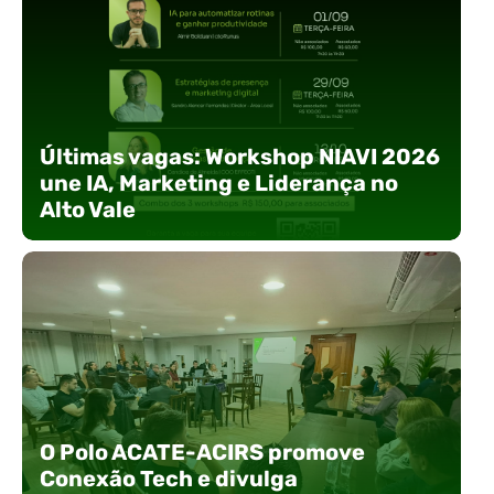
E
Últimas vagas: Workshop NIAVI 2026
T
une IA, Marketing e Liderança no
l
Alto Vale
i
c
e
o
d
n
p
a
Com o objetivo de impulsionar a produtividade,
A
F
a presença digital e a gestão nas empresas do
15
O Polo ACATE-ACIRS promove
Ni
2
Alto Vale, o Núcleo de Tecnologia da Informação
F
Conexão Tech e divulga
c
(NIAVI), Polo ACATE-ACIRS, realiza a edição
–