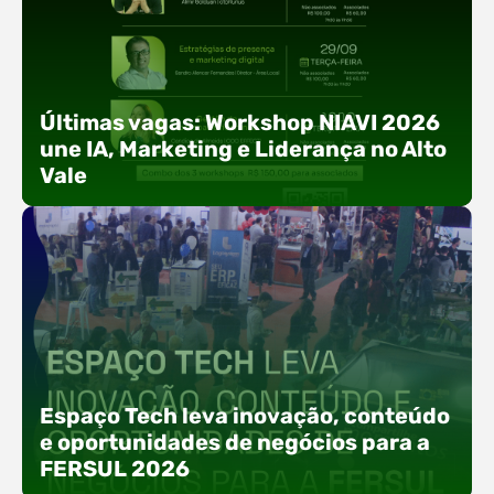
Últimas vagas: Workshop NIAVI 2026
une IA, Marketing e Liderança no Alto
Vale
Com o objetivo de impulsionar a produtividade, a
presença digital e a gestão nas empresas do
Espaço Tech leva inovação, conteúdo
Alto Vale, o Núcleo de Tecnologia da Informação
e oportunidades de negócios para a
(NIAVI), Polo ACATE-ACIRS, realiza a edição
FERSUL 2026
2026 do Workshop NIAVI. O evento foi
estruturado em uma trilha estratégica dividida