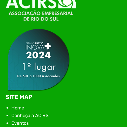
de Tecnologia da Informação do Alto Vale do
Itajaí, realizou, no dia 21 de julho, o evento
Conexão Tech NIAVI, reunindo empresas de
tecnologia da região para uma noite de
networking, conteúdo estratégico e
apresentação de novas iniciativas para o setor. O
encontro aconteceu em Rio…
SITE MAP
Home
Conheça a ACIRS
Eventos