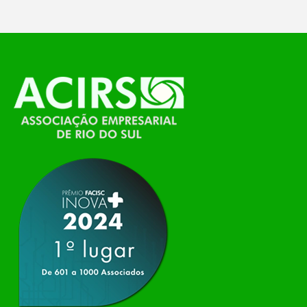
O Polo ACATE-ACIRS, por meio do NIAVI – Núcleo
de Tecnologia da Informação do Alto Vale do
Itajaí, realizou, no dia 21 de julho, o evento
Conexão Tech NIAVI, reunindo empresas de
tecnologia da região para uma noite de
networking, conteúdo estratégico e
apresentação de novas iniciativas para o setor. O
encontro aconteceu em Rio…