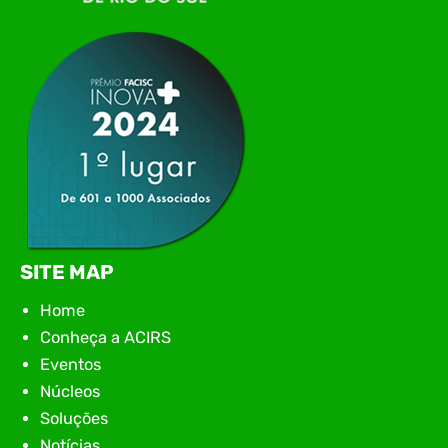
networking, conteúdo estratégico e
apresentação de novas iniciativas para o setor. O
encontro aconteceu em Rio…
SITE MAP
Home
Conheça a ACIRS
Eventos
Núcleos
Soluções
Notícias