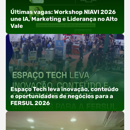
Últimas vagas: Workshop NIAVI 2026
une IA, Marketing e Liderança no Alto
Vale
Com o objetivo de impulsionar a produtividade, a
presença digital e a gestão nas empresas do
Espaço Tech leva inovação, conteúdo
Alto Vale, o Núcleo de Tecnologia da Informação
e oportunidades de negócios para a
(NIAVI), Polo ACATE-ACIRS, realiza a edição
FERSUL 2026
2026 do Workshop NIAVI. O evento foi
estruturado em uma trilha estratégica dividida
em três encontros práticos ao longo dos meses
de setembro e outubro,…