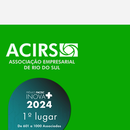
feira, o Espaço Tech será um dos palcos
temáticos do…
O Polo ACATE-ACIRS, por meio do NIAVI – Núcleo
de Tecnologia da Informação do Alto Vale do
Itajaí, realizou, no dia 21 de julho, o evento
Conexão Tech NIAVI, reunindo empresas de
tecnologia da região para uma noite de
networking, conteúdo estratégico e
apresentação de novas iniciativas para o setor. O
encontro aconteceu em Rio…