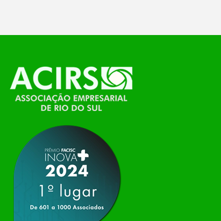
temáticos do…
O Polo ACATE-ACIRS, por meio do NIAVI – Núcleo
de Tecnologia da Informação do Alto Vale do
Itajaí, realizou, no dia 21 de julho, o evento
Conexão Tech NIAVI, reunindo empresas de
tecnologia da região para uma noite de
networking, conteúdo estratégico e
apresentação de novas iniciativas para o setor. O
encontro aconteceu em Rio…