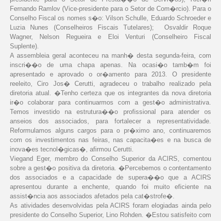
Fernando Ramlov (Vice-presidente para o Setor de Com�rcio). Para o
Conselho Fiscal os nomes s�o: Vilson Schulle, Eduardo Schroeder e
Luzia Nunes (Conselheiros Fiscais Tutelares); Osvaldir Roque
Wagner, Nelson Regueira e Eloi Venturi (Conselheiro Fiscal
Suplente).
A assembleia geral aconteceu na manh� desta segunda-feira, com
inscri��o de uma chapa apenas. Na ocasi�o tamb�m foi
apresentado e aprovado o or�amento para 2013. O presidente
reeleito, Ciro Jos� Cerutti, agradeceu o trabalho realizado pela
diretoria atual. �Tenho certeza que os integrantes da nova diretoria
ir�o colaborar para continuarmos com a gest�o administrativa.
Temos investido na estrutura��o profissional para atender os
anseios dos associados, para fortalecer a representatividade.
Reformulamos alguns cargos para o pr�ximo ano, continuaremos
com os investimentos nas feiras, nas capacita�es e na busca de
inova�es tecnol�gicas�, afirmou Cerutti.
Viegand Eger, membro do Conselho Superior da ACIRS, comentou
sobre a gest�o positiva da diretoria. �Percebemos o contentamento
dos associados e a capacidade de supera��o que a ACIRS
apresentou durante a enchente, quando foi muito eficiente na
assist�ncia aos associados afetados pela cat�strofe�.
As atividades desenvolvidas pela ACIRS foram elogiadas ainda pelo
presidente do Conselho Superior, Lino Rohden. �Estou satisfeito com