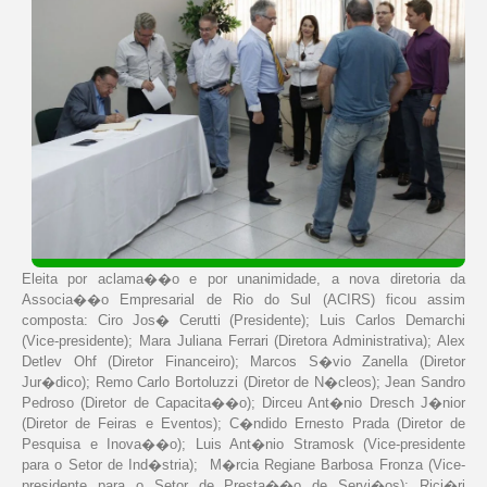
Eleita por aclama��o e por unanimidade, a nova diretoria da
Associa��o Empresarial de Rio do Sul (ACIRS) ficou assim
composta: Ciro Jos� Cerutti (Presidente); Luis Carlos Demarchi
(Vice-presidente); Mara Juliana Ferrari (Diretora Administrativa); Alex
Detlev Ohf (Diretor Financeiro); Marcos S�vio Zanella (Diretor
Jur�dico); Remo Carlo Bortoluzzi (Diretor de N�cleos); Jean Sandro
Pedroso (Diretor de Capacita��o); Dirceu Ant�nio Dresch J�nior
(Diretor de Feiras e Eventos); C�ndido Ernesto Prada (Diretor de
Pesquisa e Inova��o); Luis Ant�nio Stramosk (Vice-presidente
para o Setor de Ind�stria); M�rcia Regiane Barbosa Fronza (Vice-
presidente para o Setor de Presta��o de Servi�os); Rici�ri