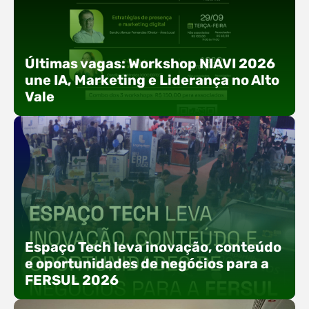
Últimas vagas: Workshop NIAVI 2026
une IA, Marketing e Liderança no Alto
Vale
Com o objetivo de impulsionar a produtividade, a
presença digital e a gestão nas empresas do
Espaço Tech leva inovação, conteúdo
Alto Vale, o Núcleo de Tecnologia da Informação
e oportunidades de negócios para a
(NIAVI), Polo ACATE-ACIRS, realiza a edição
FERSUL 2026
2026 do Workshop NIAVI. O evento foi
estruturado em uma trilha estratégica dividida
em três encontros práticos ao longo dos meses