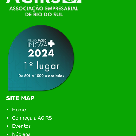
Itajaí, realizou, no dia 21 de julho, o evento
Conexão Tech NIAVI, reunindo empresas de
tecnologia da região para uma noite de
networking, conteúdo estratégico e
apresentação de novas iniciativas para o setor. O
encontro aconteceu em Rio…
SITE MAP
Home
Conheça a ACIRS
Eventos
Núcleos