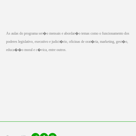
As aulas do programa ser�o mensais e abordar�o temas como o funcionamento dos
poderes legislativo, executivo e judici�rio, oficinas de orat�ria, marketing, gest�o,
educa��o moral e c�vica, entre outros.