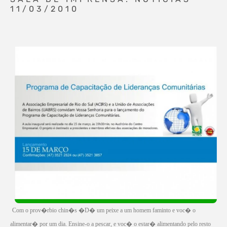
11/03/2010
Com o prov�rbio chin�s �D� um peixe a um homem faminto e voc� o
alimentar� por um dia. Ensine-o a pescar, e voc� o estar� alimentando pelo resto