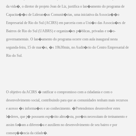
da vida�, o diretor de projeto Jean de Liz, justifica o lan�amento do programa de
Capacita��o de Lideran�as Comunit�rias, uma iniciativa da Associa��o
Empresarial de Rio do Sul (ACIRS) em parceria com a Uni�o das Associa�es de
Bairros de Rio do Sul (UABRS) e organiza�es p�blicas, privadas e n�o-
governamentais. O lan�amento do programa ocorre com aula inaugural nesta
segunda-feira, 15 de mar�o, �s 19h30min, no Audit�rio do Centro Empresarial de
Rio do Sul.
O objetivo da ACIRS � ratificar o compromisso com a cidadania e com o
desenvolvimento social, contribuindo para que as comunidades tenham mais recursos
e acesso �s informa�es e ao conhecimento. �Pretendemos desenvolver estes
l�deres, que j� possuem esp�rito altru�sta, por�m necessitam de treinamento e
assim fa�am a diferen�a e auxiliem no desenvolvimento de seu bairro e por
conseq��ncia da cidade�.