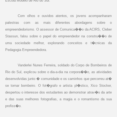
Escola Modelo de Rio do Sul.
Com olhos e ouvidos atentos, os jovens acompanharam
palestras com as mais diferentes abordagens sobre o
empreendedorismo. O assessor de Comunica��o da ACIRS, Cleber
Stassun, falou sobre o papel do empreendedor na constru��o de
uma sociedade melhor, explorando conceitos e t�cnicas da
Pedagogia Empreendedora.
Vanderlei Nunes Ferreira, soldado do Corpo de Bombeiros de
Rio do Sul, explicou sobre o dia-a-dia na corpora��o, as atividades
desenvolvidas junto � comunidade e os caminhos que percorreu at�
se tornar bombeiro. O fot�grafo e artista pl�stico, Xico Stocker,
despertou o interesse dos estudantes ao demonstrar atrav�s da arte
e das suas melhores fotografias, a magia e o romantismo da sua
profiss�o.