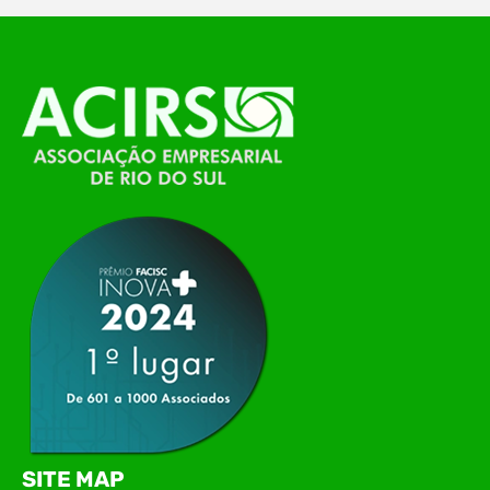
O Polo ACATE-ACIRS, por meio do NIAVI – Núcleo
de Tecnologia da Informação do Alto Vale do
Itajaí, realizou, no dia 21 de julho, o evento
Conexão Tech NIAVI, reunindo empresas de
tecnologia da região para uma noite de
networking, conteúdo estratégico e
apresentação de novas iniciativas para o setor. O
encontro aconteceu em Rio…
SITE MAP