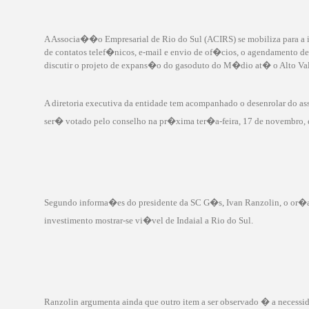
A Associa��o Empresarial de Rio do Sul (ACIRS) se mobiliza para a
de contatos telef�nicos, e-mail e envio de of�cios, o agendamento d
discutir o projeto de expans�o do gasoduto do M�dio at� o Alto Val
A diretoria executiva da entidade tem acompanhado o desenrolar do
ser� votado pelo conselho na pr�xima ter�a-feira, 17 de novembro,
Segundo informa�es do presidente da SC G�s, Ivan Ranzolin, o or�
investimento mostrar-se vi�vel de Indaial a Rio do Sul.
Ranzolin argumenta ainda que outro item a ser observado � a necessi