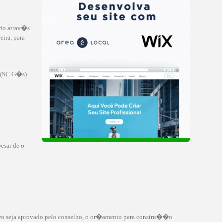
ndo atrav�s
ira, para
s (SC G�s)
esar de o
 n�o seja aprovado pelo conselho, o or�amento para constru��o