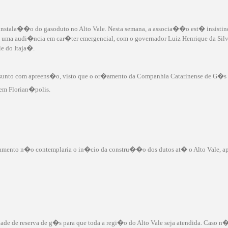
 instala��o do gasoduto no Alto Vale. Nesta semana, a associa��o est� insisti
e uma audi�ncia em car�ter emergencial, com o governador Luiz Henrique da Silve
e do Itaja�.
 assunto com apreens�o, visto que o or�amento da Companhia Catarinense de G�
 em Florian�polis.
amento n�o contemplaria o in�cio da constru��o dos dutos at� o Alto Vale, ap
dade de reserva de g�s para que toda a regi�o do Alto Vale seja atendida. Caso