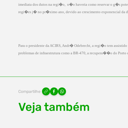
imediata dos dutos na regi�o,
n�o haveria como reservar o g�s pote
regi�es j� no pr�ximo ano, devido ao crescimento exponencial da 
Para o presidente da ACIRS, Andr� Odebrecht, a regi�o tem assistid
problemas de infraestrutura como a BR-
470, a
recupera��o do Porto de
Compartilhe
Veja também