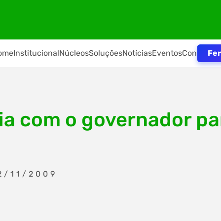
Fer
ome
Institucional
Núcleos
Soluções
Notícias
Eventos
Contato
a com o governador par
2/11/2009