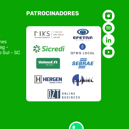
O Polo ACATE-ACIRS, por meio do NIAVI – Núcleo
PATROCINADORES
de Tecnologia da Informação do Alto Vale do
Itajaí, realizou, no dia 21 de julho, o evento
Conexão Tech NIAVI, reunindo empresas de
tecnologia da região para uma noite de
r
networking, conteúdo estratégico e
nes
apresentação de novas iniciativas para o setor.
ag -
O encontro aconteceu em Rio…
 Sul - SC