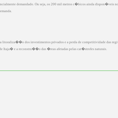
ncialmente demandado. Ou seja, os 200 mil metros c�bicos ainda dispon�veis no
demanda.
o a litoraliza��o dos investimentos privados e a perda de competitividade das 
 Itaja� e a reconstru��o das �reas afetadas pelas cat�strofes naturais.