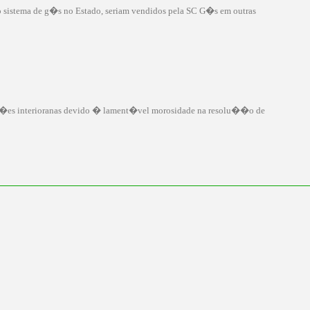
 sistema de g�s no Estado, seriam vendidos pela SC G�s em outras
regi�es interioranas devido � lament�vel morosidade na resolu��o de