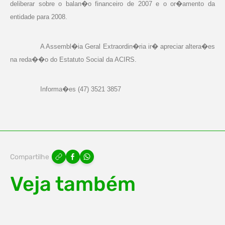
deliberar sobre o balan�o financeiro de 2007 e o or�amento da
entidade para 2008.
A Assembl�ia Geral Extraordin�ria ir� apreciar altera�es
na reda��o do Estatuto Social da ACIRS.
Informa�es (47) 3521 3857
Compartilhe
Veja também