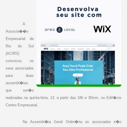
A
Associa��o
Empresarial de
Rio do Sul
(ACIRS)
convocou os
seus associados
para duas
assembl�ias
que ser�o
realizadas na quinta-feira,
13, a
partir das 18h e 30min, no Edif�cio
Centro Empresarial.
Na Assembl�ia Geral Ordin�ria os associados ir�o