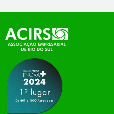
O Polo ACATE-ACIRS, por meio do NIAVI – Núcleo
de Tecnologia da Informação do Alto Vale do
Itajaí, realizou, no dia 21 de julho, o evento
Conexão Tech NIAVI, reunindo empresas de
tecnologia da região para uma noite de
networking, conteúdo estratégico e
apresentação de novas iniciativas para o setor. O
encontro aconteceu em Rio…