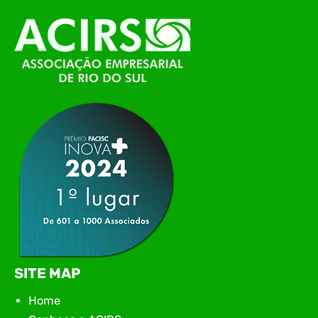
O Polo ACATE-ACIRS, por meio do NIAVI – Núcleo
de Tecnologia da Informação do Alto Vale do
Itajaí, realizou, no dia 21 de julho, o evento
Conexão Tech NIAVI, reunindo empresas de
tecnologia da região para uma noite de
networking, conteúdo estratégico e
apresentação de novas iniciativas para o setor. O
encontro aconteceu em Rio…
SITE MAP
Home