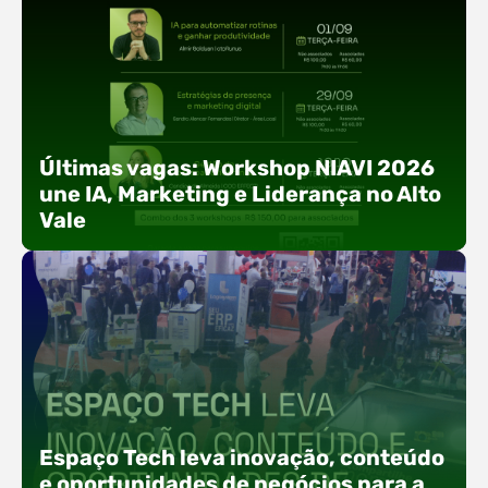
Últimas vagas: Workshop NIAVI 2026
une IA, Marketing e Liderança no Alto
Vale
Com o objetivo de impulsionar a produtividade, a
presença digital e a gestão nas empresas do
Espaço Tech leva inovação, conteúdo
Alto Vale, o Núcleo de Tecnologia da Informação
e oportunidades de negócios para a