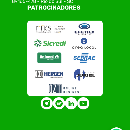
89165-478 - Rio do Sul - SC
PATROCINADORES