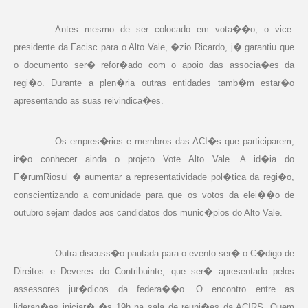
Antes mesmo de ser colocado em vota��o, o vice-
presidente da Facisc para o Alto Vale, �zio Ricardo, j� garantiu que
o documento ser� refor�ado com o apoio das associa�es da
regi�o. Durante a plen�ria outras entidades tamb�m estar�o
apresentando as suas reivindica�es.
Os empres�rios e membros das ACI�s que participarem,
ir�o conhecer ainda o projeto Vote Alto Vale. A id�ia do
F�rumRiosul � aumentar a representatividade pol�tica da regi�o,
conscientizando a comunidade para que os votos da elei��o de
outubro sejam dados aos candidatos dos munic�pios do Alto Vale.
Outra discuss�o pautada para o evento ser� o C�digo de
Direitos e Deveres do Contribuinte, que ser� apresentado pelos
assessores jur�dicos da federa��o. O encontro entre as
lideran�as iniciar� �s 19h na sala de reuni�es da ACIRS. Quem