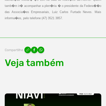
tamb�m ir� acompanhar a plen�ria � o presidente da Federa��o
das Associa�es Empresariais, Luiz Carlos Furtado Neves. Mais
informa�es, pelo telefone (47) 3521 3857.
Compartilhe
Veja também