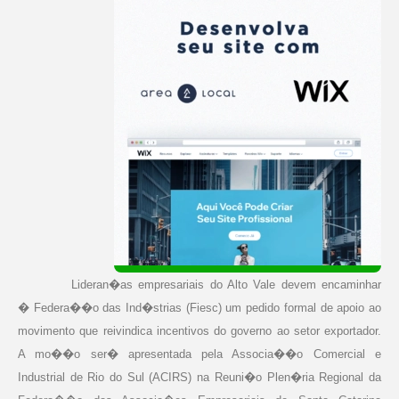
Lideran�as empresariais do Alto Vale devem encaminhar
� Federa��o das Ind�strias (Fiesc) um pedido formal de apoio ao
movimento que reivindica incentivos do governo ao setor exportador.
A mo��o ser� apresentada pela Associa��o Comercial e
Industrial de Rio do Sul (ACIRS) na Reuni�o Plen�ria Regional da