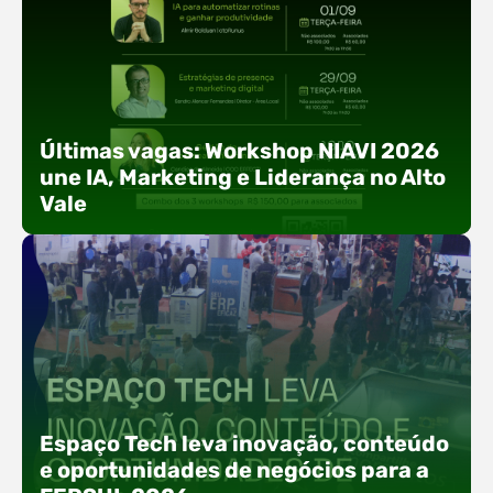
Últimas vagas: Workshop NIAVI 2026
une IA, Marketing e Liderança no Alto
Vale
Com o objetivo de impulsionar a produtividade, a
presença digital e a gestão nas empresas do
Espaço Tech leva inovação, conteúdo
Alto Vale, o Núcleo de Tecnologia da Informação
e oportunidades de negócios para a
(NIAVI), Polo ACATE-ACIRS, realiza a edição