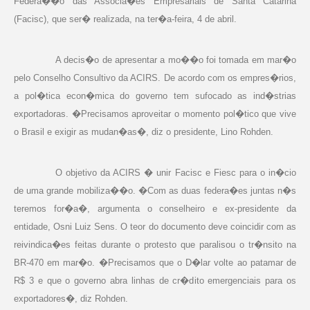
Federa��o das Associa�es Empresariais de Santa Catarina
(Facisc), que ser� realizada, na ter�a-feira, 4 de abril.
A decis�o de apresentar a mo��o foi tomada em mar�o
pelo Conselho Consultivo da ACIRS. De acordo com os empres�rios,
a pol�tica econ�mica do governo tem sufocado as ind�strias
exportadoras. �Precisamos aproveitar o momento pol�tico que vive
o Brasil e exigir as mudan�as�, diz o presidente, Lino Rohden.
O objetivo da ACIRS � unir Facisc e Fiesc para o in�cio
de uma grande mobiliza��o. �Com as duas federa�es juntas n�s
teremos for�a�, argumenta o conselheiro e ex-presidente da
entidade, Osni Luiz Sens. O teor do documento deve coincidir com as
reivindica�es feitas durante o protesto que paralisou o tr�nsito na
BR-470 em mar�o. �Precisamos que o D�lar volte ao patamar de
R$ 3 e que o governo abra linhas de cr�dito emergenciais para os
exportadores�, diz Rohden.