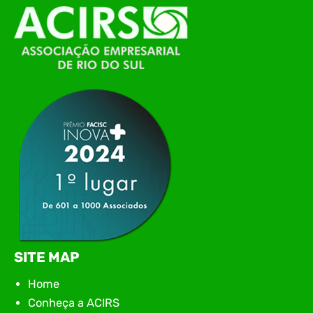
O Polo ACATE-ACIRS, por meio do NIAVI – Núcleo
de Tecnologia da Informação do Alto Vale do
Itajaí, realizou, no dia 21 de julho, o evento
Conexão Tech NIAVI, reunindo empresas de
tecnologia da região para uma noite de
networking, conteúdo estratégico e
apresentação de novas iniciativas para o setor. O
encontro aconteceu em Rio…
SITE MAP
Home
Conheça a ACIRS