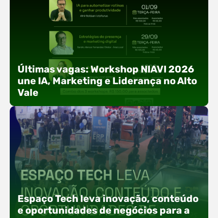
Últimas vagas: Workshop NIAVI 2026
une IA, Marketing e Liderança no Alto
Vale
Com o objetivo de impulsionar a produtividade, a
presença digital e a gestão nas empresas do
Espaço Tech leva inovação, conteúdo
Alto Vale, o Núcleo de Tecnologia da Informação
e oportunidades de negócios para a
(NIAVI), Polo ACATE-ACIRS, realiza a edição