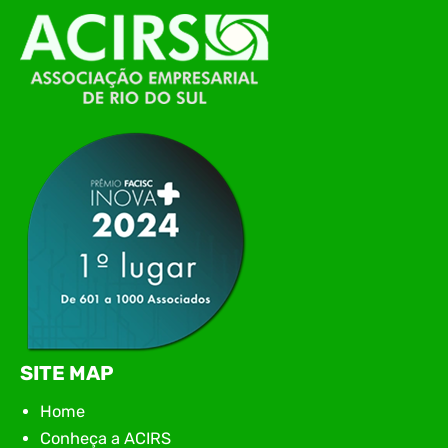
O Polo ACATE-ACIRS, por meio do NIAVI – Núcleo
de Tecnologia da Informação do Alto Vale do
Itajaí, realizou, no dia 21 de julho, o evento
Conexão Tech NIAVI, reunindo empresas de
tecnologia da região para uma noite de
networking, conteúdo estratégico e
apresentação de novas iniciativas para o setor. O
encontro aconteceu em Rio…
SITE MAP
Home
Conheça a ACIRS