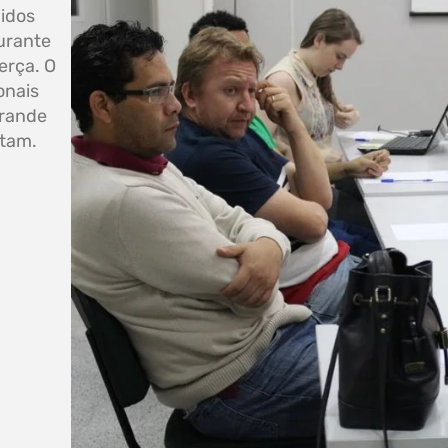
nidos
urante
erça. O
onais
grande
ntam.