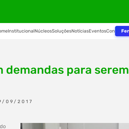
Fer
ome
Institucional
Núcleos
Soluções
Notícias
Eventos
Contato
m demandas para serem 
9/09/2017
 do