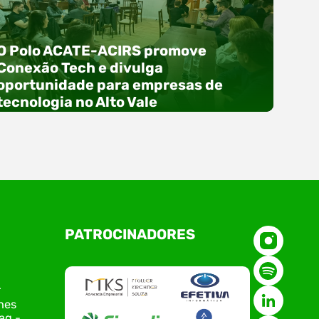
O Polo ACATE-ACIRS promove
Conexão Tech e divulga
oportunidade para empresas de
tecnologia no Alto Vale
O Polo ACATE-ACIRS, por meio do NIAVI – Núcleo
PATROCINADORES
de Tecnologia da Informação do Alto Vale do
Itajaí, realizou, no dia 21 de julho, o evento
Conexão Tech NIAVI, reunindo empresas de
tecnologia da região para uma noite de
r
networking, conteúdo estratégico e
nes
apresentação de novas iniciativas para o setor.
ag -