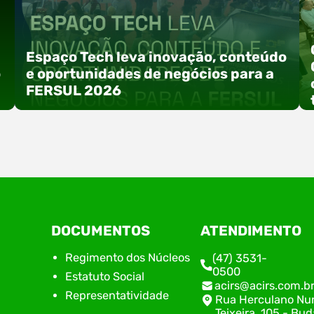
Espaço Tech leva inovação, conteúdo
o
e oportunidades de negócios para a
FERSUL 2026
a
A 15ª FERSUL – Feira Multissetorial do Alto Vale
DOCUMENTOS
ATENDIMENTO
do Itajaí acontece nos dias 12, 13 e 14 de agosto
de 2026, no Centro de Eventos Hermann
Regimento dos Núcleos
(47) 3531-
Purnhagen, e contará com uma programação
0500
Estatuto Social
especial voltada à tecnologia, inovação e
acirs@acirs.com.b
empreendedorismo. Durante os três dias de
Representatividade
Rua Herculano Nu
feira, o Espaço Tech será um dos palcos
Teixeira, 105 - Bud