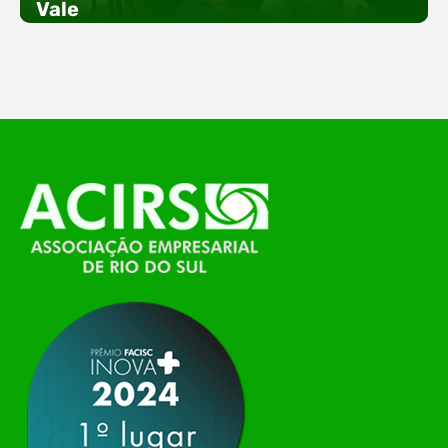
Vale
empreendedorismo. Durante os três dias de
feira, o Espaço Tech será um dos palcos
temáticos do…
O Polo ACATE-ACIRS, por meio do NIAVI – Núcleo
de Tecnologia da Informação do Alto Vale do
Itajaí, realizou, no dia 21 de julho, o evento
Conexão Tech NIAVI, reunindo empresas de
tecnologia da região para uma noite de
networking, conteúdo estratégico e
apresentação de novas iniciativas para o setor. O
encontro aconteceu em Rio…