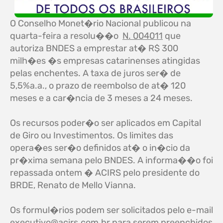
O Conselho Monet�rio Nacional publicou na
quarta-feira a resolu��o
N. 004011
que
autoriza BNDES a emprestar at� R$ 300
milh�es �s empresas catarinenses atingidas
pelas enchentes. A taxa de juros ser� de
5,5%a.a., o prazo de reembolso de at� 120
meses e a car�ncia de 3 meses a 24 meses.
Os recursos poder�o ser aplicados em Capital
de Giro ou Investimentos. Os limites das
opera�es ser�o definidos at� o in�cio da
pr�xima semana pelo BNDES. A informa��o foi
repassada ontem � ACIRS pelo presidente do
BRDE, Renato de Mello Vianna.
Os formul�rios podem ser solicitados pelo e-mail
executivo@acirs.com.br
para serem preenchidos