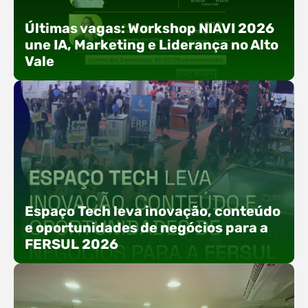
Últimas vagas: Workshop NIAVI 2026
une IA, Marketing e Liderança no Alto
Vale
Com o objetivo de impulsionar a produtividade, a
presença digital e a gestão nas empresas do
Espaço Tech leva inovação, conteúdo
Alto Vale, o Núcleo de Tecnologia da Informação
e oportunidades de negócios para a
(NIAVI), Polo ACATE-ACIRS, realiza a edição
FERSUL 2026
2026 do Workshop NIAVI. O evento foi
estruturado em uma trilha estratégica dividida
em três encontros práticos ao longo dos meses
de setembro e outubro,…