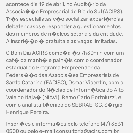
acontece dia 19 de abril, no Audit�rio da
Associa��o Empresarial de Rio do Sul (ACIRS).
Tr�s especialistas v�o socializar experi�ncias,
debater casos e responder a questionamentos
dos membros de n�cleos setoriais da entidade.
A inscri��o � gratuita e as vagas limitadas.
O Bom Dia ACIRS come�a �s 7h30min com um
caf� da manh� e pain�is com o coordenador
estadual do Programa Empreender da
Federa��o das Associa�es Empresariais de
Santa Catarina (FACISC), Osmar Vicentin, com o
coordenador do N�cleo de Inform�tica do Alto
Vale do Itaja� (NIAVI), Remo Carlo Bortoluzzi, e
com o analista t�cnico do SEBRAE-SC, S�rgio
Henrique Pereira.
Inscri�es e informa�es pelo telefone (47) 3531
0500 ou pelo e-mail
consultoria@acirs.com.br