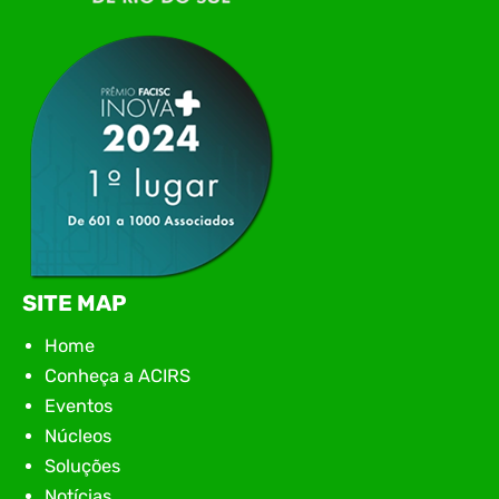
networking, conteúdo estratégico e
apresentação de novas iniciativas para o setor. O
encontro aconteceu em Rio…
SITE MAP
Home
Conheça a ACIRS
Eventos
Núcleos
Soluções
Notícias