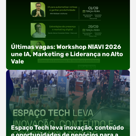
Últimas vagas: Workshop NIAVI 2026
une IA, Marketing e Liderança no Alto
Vale
Com o objetivo de impulsionar a produtividade, a
presença digital e a gestão nas empresas do
Espaço Tech leva inovação, conteúdo
Alto Vale, o Núcleo de Tecnologia da Informação
e oportunidades de negócios para a