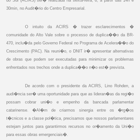
do Sul (ACIRS) ser� realizada na sexta-feira,
6, a
partir das 14h e
30min, no Audit�rio do Centro Empresarial.
O intuito da ACIRS � trazer esclarecimentos �
comunidade do Alto Vale sobre o processo de duplica��o da BR-
470, inclu�da pelo Governo Federal no Programa de Acelera��o do
Crescimento (PAC). Na reuni�o, o DNIT ir� apresentar alternativas
de obras que podem ser executadas para minimizar os problemas
enfrentados nos trechos onde a duplica��o n�o est� prevista.
De acordo com o presidente da ACIRS, Lino Rohden, a
audi�ncia ser� uma oportunidade para que as lideran�as da regi�o
possam cobrar uni�o e empenho da bancada parlamentar
catarinense. �Al�m de criarmos sinergia entre os �rg�os
t�cnicos e a classe pol�tica, precisamos que nossos parlamentares
estejam juntos para garantirmos recursos no or�amento da Uni�o
para essas obras emergenciais�.