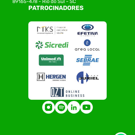
89165-478 - Rio do Sul - SC
PATROCINADORES