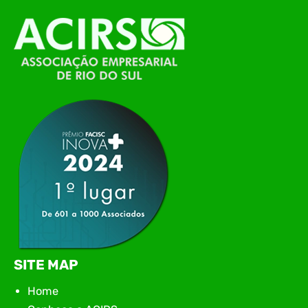
O Polo ACATE-ACIRS, por meio do NIAVI – Núcleo
de Tecnologia da Informação do Alto Vale do
Itajaí, realizou, no dia 21 de julho, o evento
Conexão Tech NIAVI, reunindo empresas de
tecnologia da região para uma noite de
networking, conteúdo estratégico e
apresentação de novas iniciativas para o setor. O
encontro aconteceu em Rio…
SITE MAP
Home