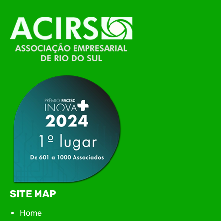
O Polo ACATE-ACIRS, por meio do NIAVI – Núcleo
de Tecnologia da Informação do Alto Vale do
Itajaí, realizou, no dia 21 de julho, o evento
Conexão Tech NIAVI, reunindo empresas de
tecnologia da região para uma noite de
networking, conteúdo estratégico e
apresentação de novas iniciativas para o setor. O
encontro aconteceu em Rio…
SITE MAP
Home