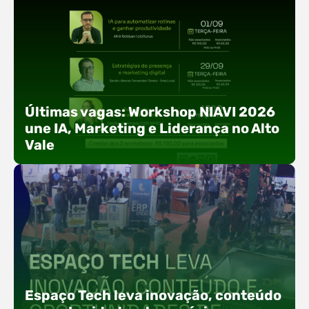
Últimas vagas: Workshop NIAVI 2026
une IA, Marketing e Liderança no Alto
Vale
Com o objetivo de impulsionar a produtividade, a
presença digital e a gestão nas empresas do
Espaço Tech leva inovação, conteúdo
Alto Vale, o Núcleo de Tecnologia da Informação