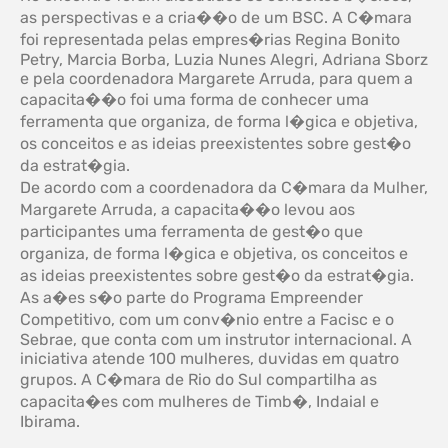
as perspectivas e a cria��o de um BSC. A C�mara
foi representada pelas empres�rias Regina Bonito
Petry, Marcia Borba, Luzia Nunes Alegri, Adriana Sborz
e pela coordenadora Margarete Arruda, para quem a
capacita��o foi uma forma de conhecer uma
ferramenta que organiza, de forma l�gica e objetiva,
os conceitos e as ideias preexistentes sobre gest�o
da estrat�gia.
De acordo com a coordenadora da C�mara da Mulher,
Margarete Arruda, a capacita��o levou aos
participantes uma ferramenta de gest�o que
organiza, de forma l�gica e objetiva, os conceitos e
as ideias preexistentes sobre gest�o da estrat�gia.
As a�es s�o parte do Programa Empreender
Competitivo, com um conv�nio entre a Facisc e o
Sebrae, que conta com um instrutor internacional. A
iniciativa atende 100 mulheres, duvidas em quatro
grupos. A C�mara de Rio do Sul compartilha as
capacita�es com mulheres de Timb�, Indaial e
Ibirama.